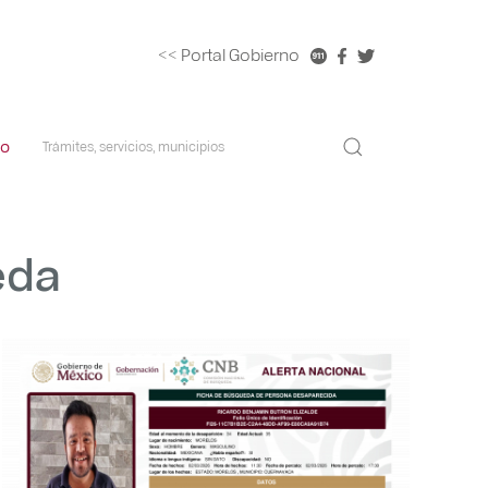
<< Portal Gobierno
co
eda