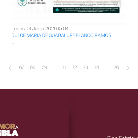
Lunes, 01 Junio 2026 15:04
DULCE MARIA DE GUADALUPE BLANCO RAMOS
...
67
68
69
...
71
72
73
74
...
76