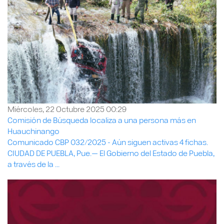
Miércoles, 22 Octubre 2025 00:29
Comisión de Búsqueda localiza a una persona más en
Huauchinango
Comunicado CBP 032/2025 - Aún siguen activas 4 fichas.
CIUDAD DE PUEBLA, Pue.— El Gobierno del Estado de Puebla,
a través de la ...