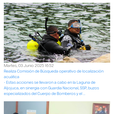
Martes, 03 Junio 2025 16:52
Realiza Comisión de Búsqueda operativo de localización
acuática
- Estas acciones se llevaron a cabo en la Laguna de
Aljojuca, en sinergia con Guardia Nacional, SSP, buzos
especializados del Cuerpo de Bomberos y el ...