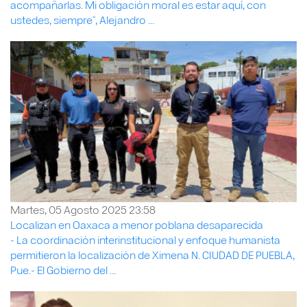
acompañarlas. Mi obligación moral es estar aquí, con
ustedes, siempre”, Alejandro ...
Martes, 05 Agosto 2025 23:58
Localizan en Oaxaca a menor poblana desaparecida
- La coordinación interinstitucional y enfoque humanista
permitieron la localización de Ximena N. CIUDAD DE PUEBLA,
Pue.- El Gobierno del ...