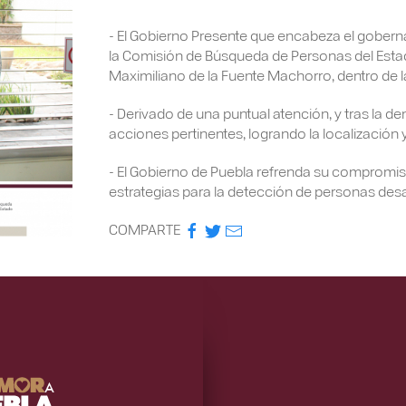
-
El Gobierno Presente que encabeza el gobern
la Comisión de Búsqueda de Personas del Estad
Maximiliano de la Fuente Machorro, dentro de l
-
Derivado de una puntual atención, y tras la de
acciones pertinentes, logrando la localización 
-
El Gobierno de Puebla refrenda su compromiso
estrategias para la detección de personas des
COMPARTE