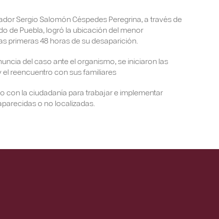
ador Sergio Salomón Céspedes Peregrina, a través de
o de Puebla, logró la ubicación del menor
as primeras 48 horas de su desaparición.
nuncia del caso ante el organismo, se iniciaron las
y el reencuentro con sus familiares
 con la ciudadanía para trabajar e implementar
aparecidas o no localizadas.