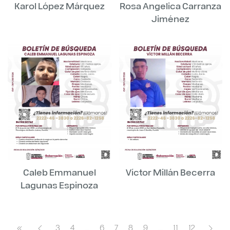
Karol López Márquez
Rosa Angelica Carranza
Jiménez
Caleb Emmanuel
Víctor Millán Becerra
Lagunas Espinoza
3
4
...
6
7
8
9
...
11
12