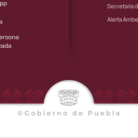
pp
Secretaría 
Alerta Ambe
a
Persona
zada