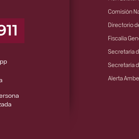
Comisión N
Directorio d
Fiscalía Gen
Secretaría d
pp
Secretaría 
Alerta Ambe
a
Persona
zada