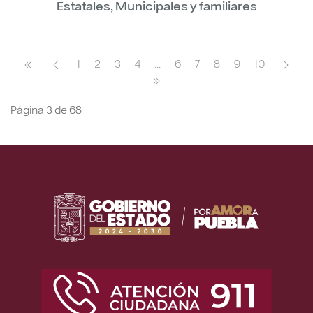
Estatales, Municipales y familiares
1
2
3
4
...
6
7
8
9
10
Página 3 de 68