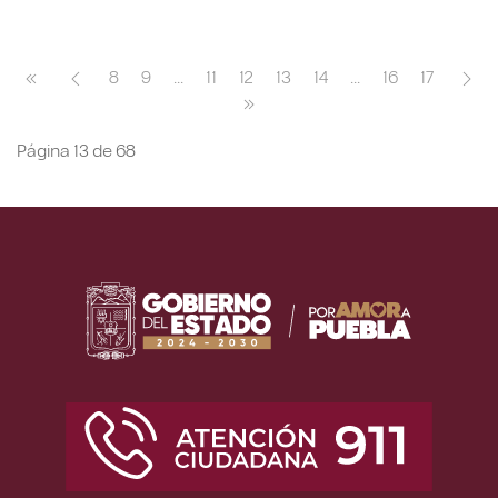
8
9
...
11
12
13
14
...
16
17
Página 13 de 68